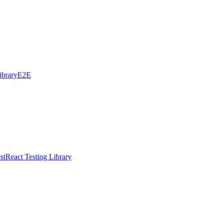
ibrary
E2E
st
React Testing Library